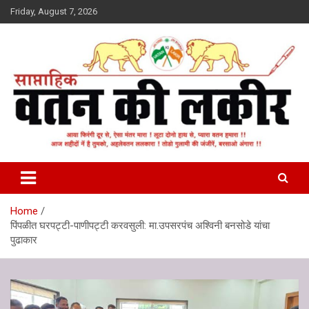
Skip
Friday, August 7, 2026
to
content
वतन की लकीर
Home
पिंपळीत घरपट्टी-पाणीपट्टी करवसुली: मा.उपसरपंच अश्विनी बनसोडे यांचा
पुढाकार