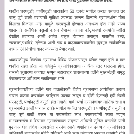
करण्यासाठी उपसरपंच अश्विनी बनसोडे यांचा पुढाकार महत्वाचा ठरला.
थकीत घरपट्टी, पाणीपट्टी धाराकांना 50 टक्के मागील करात सवलत तर
चालू पूर्ण बाकी भरण्याची सुविधा उपलब्ध करून दिल्याने ग्रामस्थांना मोठा
दिलासा मिळाला आहे. यामुळे करवसुली होण्यास अडथळा होत नाही. राज्य
शासनाने सर्वाधिक वसुली करून देणाऱ्या गावांना कोट्यावधी रुपयांची बक्षीसे
देखील ठेवण्यात आली आहेत. वसूल होणाऱ्या करातून गावातील रस्ते,
स्वच्छता,पथदिवे, ड्रेनेज अशी गाव व वाड्यावास्त्यावरील मूलभूत सार्वजनिक
कामांसाठी निधीचा वापर करण्यात येणार आहे.
थकबाकीमुळे कित्येक ग्रामस्थ विविध योजनांपासून वंचित राहत होते व कर
थकीत राहत होता. या बाबींमुळे ग्रामविकासाचा आर्थिक स्तर घसरला होता.
यामध्ये सुधारणा व्हाव्यात म्हणून महाराष्ट्र शासनाच्या वतीने मुख्यमंत्री समृद्ध
पंचायतराज अभियान राबविण्यात आले.
ग्रामपंचायतीच्या वतीने गाव पातळीवरती विशेष ग्रामसभा आयोजित करून
गावात वाडया वस्त्यांवर जाहिरात फलक लावून व दौंडी देऊनही हवी तेवढी
घरपट्टी, पाणीपट्टी वसुली होत नव्हती. याची चर्चा ग्रामपंचायत मासिक सभा व
ग्रामसभेत झाली पन्नास टक्के मागील थकीत घरपट्टी व पाणीपट्टी वसुली व
चालू पूर्ण बाकी भरून या सवलतीचा लाभ ग्रामस्थांनी घ्यावा म्हणून
मा.उपसरपंच व विद्यमान ग्रामपंचायत सदस्या अश्विनी सुनिल बनसोडे यांनी
पुढाकार घेत विशेष ग्रामसभेत सरपंच स्वाती अशोकराव ढवाण व ग्रामविकास
अधिकारी बाळासाहेब भोईटे यांचेकडे आजे सासू कौशल्या भगवान बनसोडे यांचे