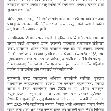
नावावरील मागील थकीत व चालू वर्षाची पूर्ण बाकी स्वतः भरून आदर्शवत अशी
सुरुवात करून दिली.
विशेष ग्रामसभा पासून 31 डिसेंबर पर्यंत या पन्नास टक्के सवलतीच्या संधीचा
फायदा घेत अनेक नागरिकांनी कर भरणा केला. यातून लाखो रुपयांची थकीत
वसुली या अभियानामार्फत झाली.
या अभियानासाठी मा.उपसरपंच अश्विनी सुनिल बनसोडे यांचे बरोबरच गावच्या
सरपंच स्वाती अशोकराव ढवाण, छत्रपती कारखाना मा.संचालक संतोषराव
ढवाण, उपसरपंच अजित थोरात, मा.सरपंच मंगल हरिभाऊ केसकर, सदस्या
मीनाक्षी अशोकराव देवकाते,ग्रामविकास अधिकारी बाळासाहेब भोईटे, सर्व
ग्रामपंचायत सदस्य, ग्रामपंचायत कर्मचारी, आशासेविका यांनी विशेष परिश्रम
घेऊन जनजागृती करून गावातील ग्रामस्थ महिला व बचत गटातील महिलांना
देखील या सवलतीचा लाभ घेण्यासाठी प्रोत्साहित केले.
मुख्यमंत्री समृद्ध पंचायतराज अभियान यशस्वीपणे राबविला. नुकताच
ग्रामविकास मंत्रालयामार्फत उत्कृष्ट काम करणाऱ्या ग्रामपंचायत, पंचायत
समिती व जिल्हा परिषदेसाठी सन 2025-26 या आर्थिक वर्षापासून
तालुका,जिल्हा, महसूल विभाग व राज्य अशा चार स्तरांवर प्रोत्साहन
देण्याकरिता मुख्यमंत्री समृद्ध पंचायतराज अभियानाचा कालावधी दिनांक 31
मार्च 2026 पर्यंत वाढविण्यास मान्यता देण्यात आली असल्याचा शासन निर्णय
पारित केला आला आहे. परंतु पन्नास टक्के कर सवलती बाबत निर्देश निश्चित