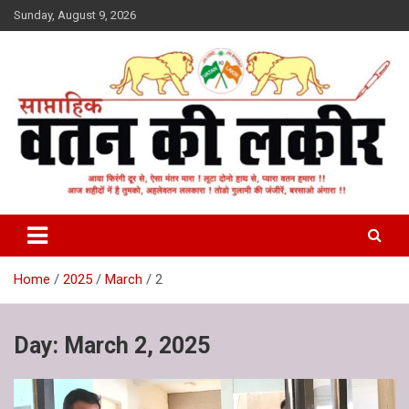
Skip
Sunday, August 9, 2026
to
content
वतन की लकीर
Home
2025
March
2
Day:
March 2, 2025