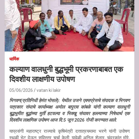
धार्मिक
कल्याण वालधुनी बुद्धभूमी प्रकरणाबाबत एक
दिवशीय लाक्षणीय उपोषण
05/06/2026
vatan ki lakir
भिगवण(प्रतिनिधी हेमंत भोसले): येथील उजने एक्सप्रेसचे संपादक व भिगवण
पत्रकार संघाचे कार्याध्यक्ष अमोल बापुराव कांबळे यांनी कल्याण वालधुनी
बुद्धभूमीत बुद्धांच्या मुर्ती हटवल्या व भिक्खू संघावर हल्ल्याच्या निषेधार्थ एक
दिवशीय लाक्षणिक उपोषण आज दि.5 जून 2026 रोजी करण्यात आले.
याप्रसंगी महाराष्ट्र राज्याचे कृषिमंत्री दत्तात्रयमामा भरणे यांनी उपोषण
स्थळी भेट देऊन सविस्तर चर्चा केली. यावेळी अनिल शेलार, चंद्रकांत मोरे,