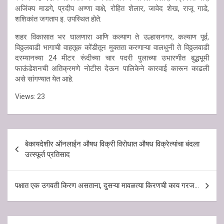
अजिंक्य माडगे, प्रदीप अण्णा वाक्षे, रोहित शेलार, जावेद शेख, राजू गाडे,
शशिकांत जगताप इ. उपस्थित होते.
शहर विकासात भर घालणारा आणि कल्याण ते उल्हासनगर, कल्याण पूर्व,
विठ्ठलवाडी भागाची वाहतूक कोंडीतून मुक्तता करणाऱ्या वालधुनी ते विठ्ठलवाडी
दरम्यानच्या 24 मीटर रूंदीच्या चार पदरी पुलाच्या उभारणीत बुद्धभूमी
फाऊंडेशनची अतिक्रमणे नोटीस देऊन पालिकेने कारवाई कारून काढली
असे सांगण्यात येत आहे.
Views:
23
Post
बेकायदेशीर ऑनलाईन औषध विक्री विरोधात औषध विक्रेत्यांचा बंदला
navigation
उत्स्फूर्त प्रतिसाद
पक्षात एक उगवती किरण असताना, दुसऱ्या मावळत्या किरणची काय गरज…